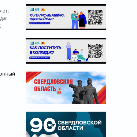
лет;
да;
;
;
ционный