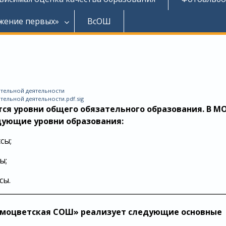
жение первых»
ВсОШ
ательной деятельности
ельной деятельности.pdf.sig
ся уровни общего обязательного образования. В М
ующие уровни образования:
сы;
ы;
сы.
амоцветская СОШ» реализует следующие основные