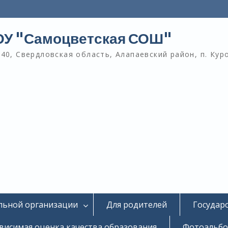
У "Самоцветская СОШ"
40, Свердловская область, Алапаевский район, п. Кур
льной организации
Для родителей
Государ
висимая оценка качества образования
Фотоальб