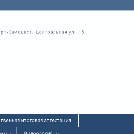
орт-Самоцвет, Центральная ул., 15
ственная итоговая аттестация
омы
Видеоархив