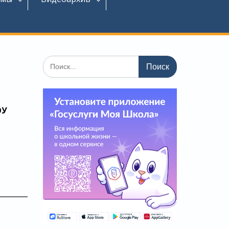
Поиск
по:
ОУ