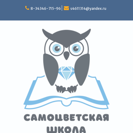
Перейти
к
8-34346-715-96
s4611314@yandex.ru
содержимому