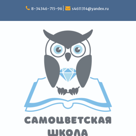
Перейти
к
8-34346-715-96
s4611314@yandex.ru
содержимому