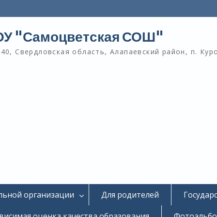
У "Самоцветская СОШ"
40, Свердловская область, Алапаевский район, п. Кур
льной организации
Для родителей
Государ
висимая оценка качества образования
Фотоальб