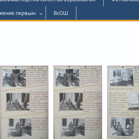
жение первых»
ВсОШ