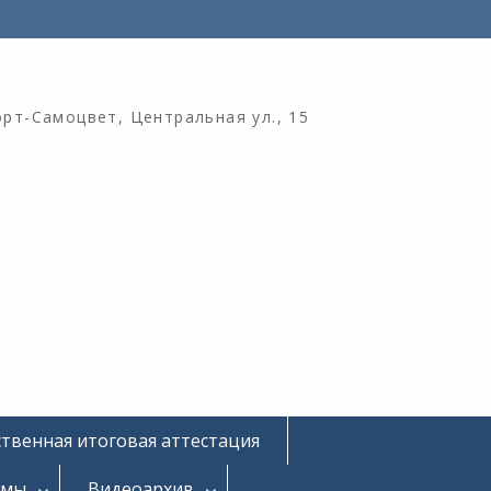
орт-Самоцвет, Центральная ул., 15
ственная итоговая аттестация
омы
Видеоархив