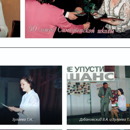
Зулаева Т.Н.
Дзбановский В.А. и Зулаева Т.