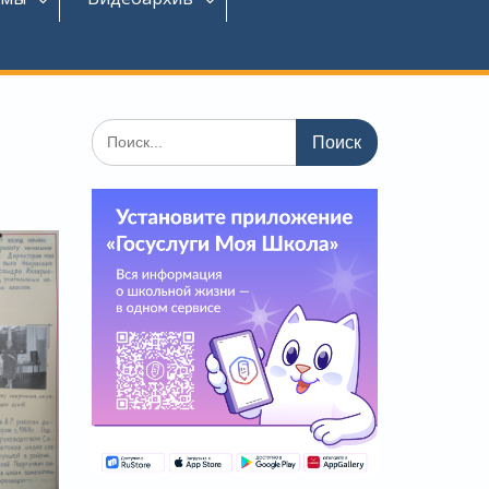
Поиск
по: