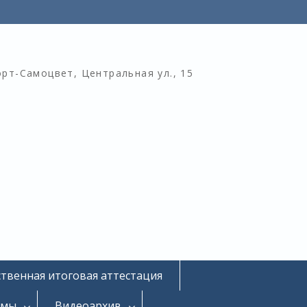
орт-Самоцвет, Центральная ул., 15
ственная итоговая аттестация
омы
Видеоархив