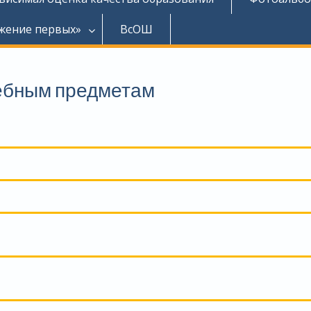
жение первых»
ВсОШ
ебным предметам