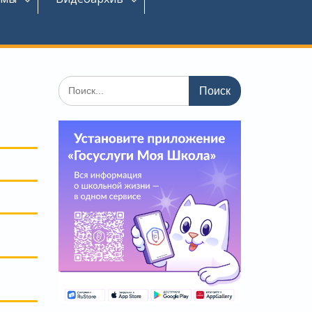
Поиск
по: