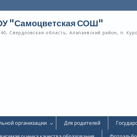
У "Самоцветская СОШ"
40, Свердловская область, Алапаевский район, п. Кур
льной организации
Для родителей
Государ
висимая оценка качества образования
Фотоальб