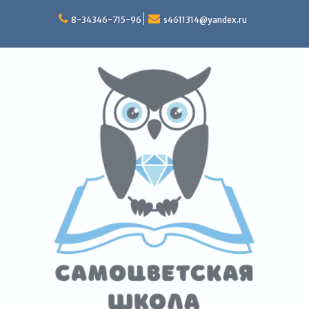
Перейти
к
8-34346-715-96
s4611314@yandex.ru
содержимому