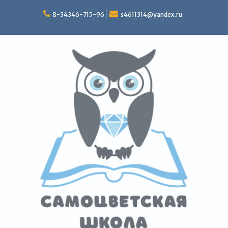
Перейти
к
8-34346-715-96
s4611314@yandex.ru
содержимому