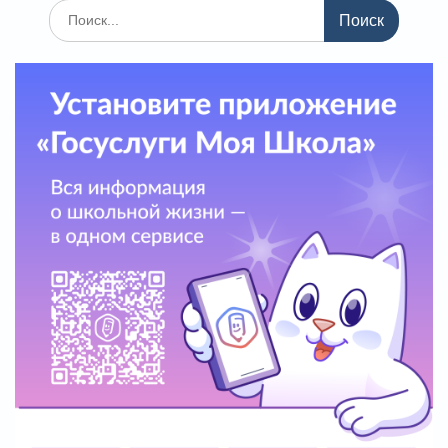
записям
Поиск
по: