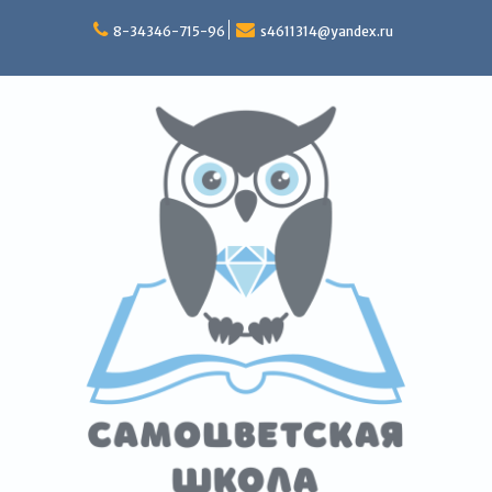
Перейти
к
8-34346-715-96
s4611314@yandex.ru
содержимому