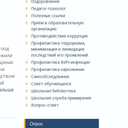
Оздоровление
Педагог-психолог
Полезные ссылки
Приём в образовательную
организацию
Противодействие коррупции
Профилактика терроризма,
 под
минимизация и ликвидация
последствий его проявлений
ожили
нщинах
Профилактика ВИЧ-инфекции
на
Профилактика наркомании
дством
Самообследование
ый
Совет обучающихся
дальше
Школьная библиотека
Школьная служба примирения
Вопрос-ответ
Опрос