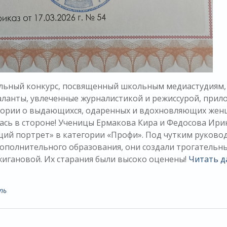
льный конкурс, посвященный школьным медиастудиям,
ланты, увлеченные журналистикой и режиссурой, прил
стории о выдающихся, одаренных и вдохновляющих же
лась в стороне! Ученицы Ермакова Кира и Федосова Ири
щий портрет» в категории «Профи». Под чутким руково
дополнительного образования, они создали трогательн
игановой. Их старания были высоко оценены!
Читать 
ть