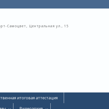
орт-Самоцвет, Центральная ул., 15
ственная итоговая аттестация
омы
Видеоархив