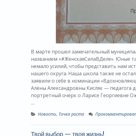
В марте прошел замечательный муниципа
названием «#ЖенскаяСилаВДеле». Юные та
немало усилий, чтобы представить нам и
нашего округа. Наша школа также не оста
заявили о себе в номинации «Вдохновляю
Алёны Александровны Кисляк — педагога 
портретный очерк о Ларисе Георгиевне Ож
…
Новости
,
Точка роста
Прокомментирова
Твой выбор — твоя жизнь!