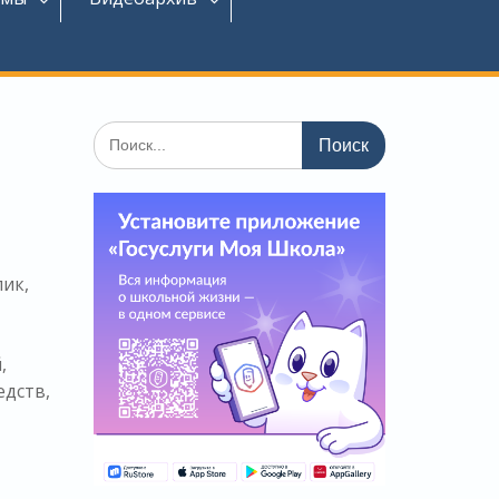
Поиск
по:
ик,
,
едств,