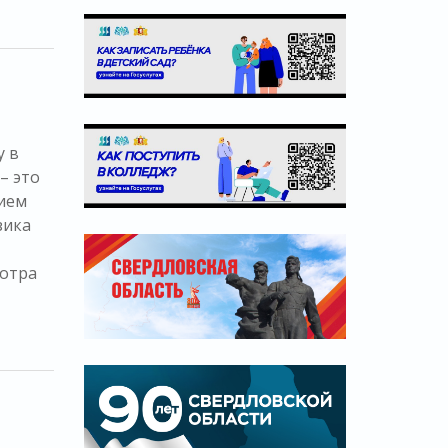
у в
– это
нием
зика
мотра