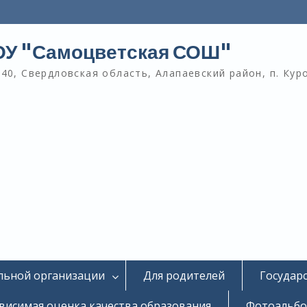
У "Самоцветская СОШ"
40, Свердловская область, Алапаевский район, п. Кур
льной организации
Для родителей
Государ
висимая оценка качества образования
Фотоальб