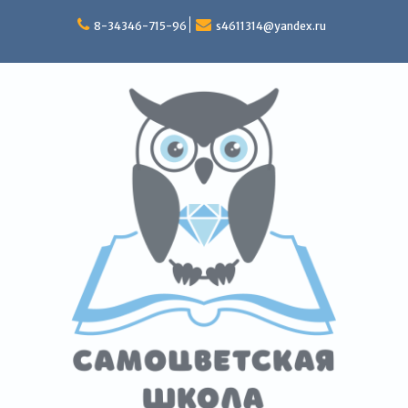
Перейти
к
8-34346-715-96
s4611314@yandex.ru
содержимому