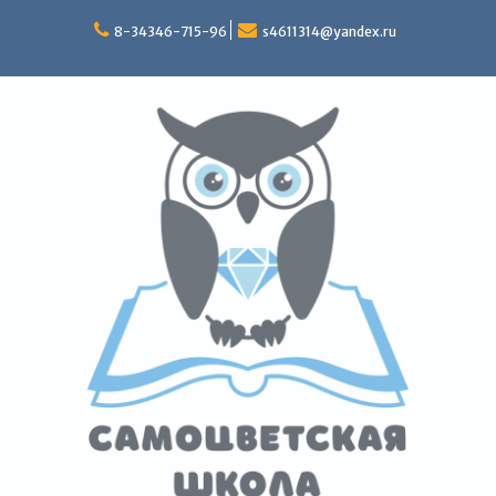
Перейти
к
8-34346-715-96
s4611314@yandex.ru
содержимому