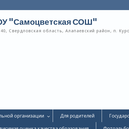
У "Самоцветская СОШ"
40, Свердловская область, Алапаевский район, п. Кур
льной организации
Для родителей
Государ
висимая оценка качества образования
Фотоальб