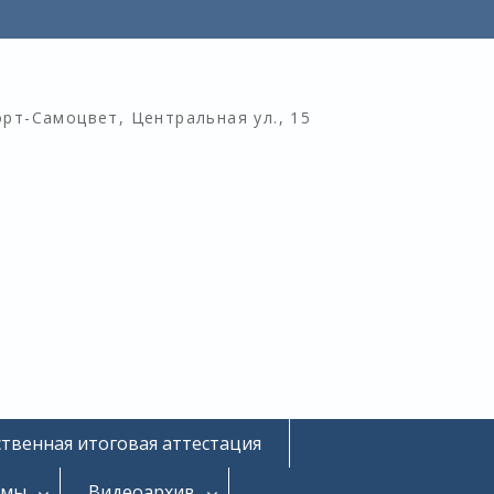
орт-Самоцвет, Центральная ул., 15
ственная итоговая аттестация
омы
Видеоархив