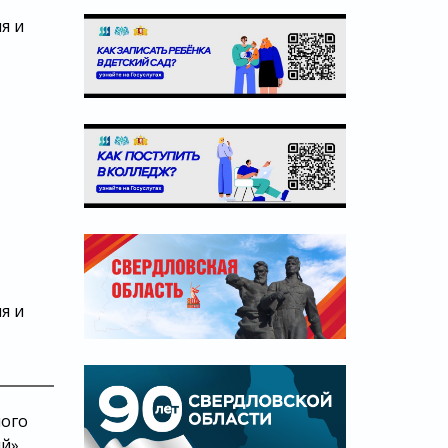
я и
я и
ного
ий»