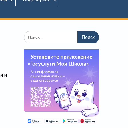
Поиск
по:
я и