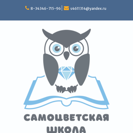
Перейти
к
8-34346-715-96
s4611314@yandex.ru
содержимому