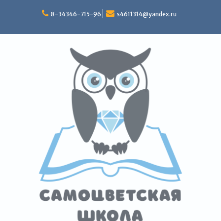
Перейти
к
8-34346-715-96
s4611314@yandex.ru
содержимому