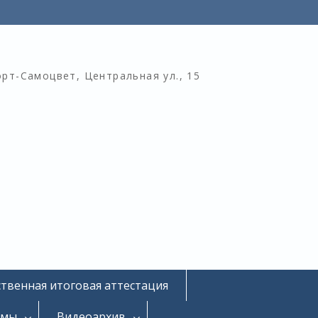
орт-Самоцвет, Центральная ул., 15
ственная итоговая аттестация
омы
Видеоархив