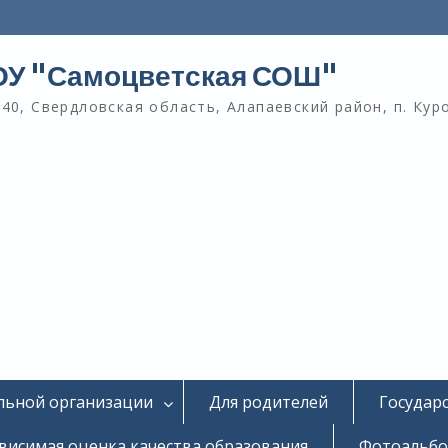
У "Самоцветская СОШ"
40, Свердловская область, Алапаевский район, п. Кур
льной организации
Для родителей
Государ
висимая оценка качества образования
Фотоальб