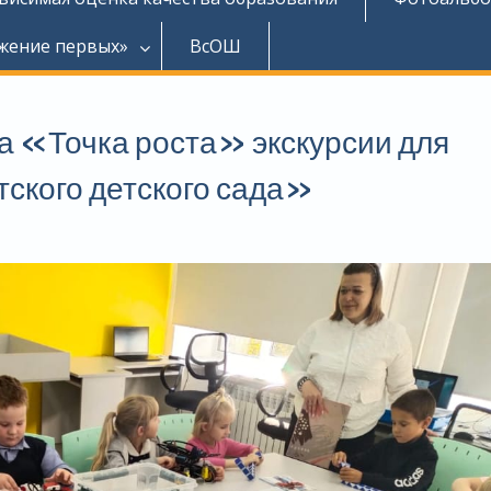
жение первых»
ВсОШ
а «Точка роста» экскурсии для
ского детского сада»