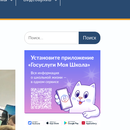
Поиск
по: