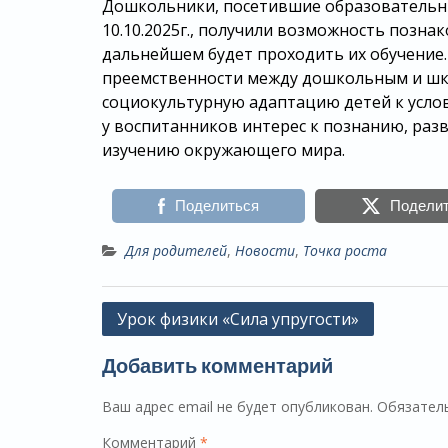
Дошкольники, посетившие образовательны
10.10.2025г., получили возможность позна
дальнейшем будет проходить их обучение
преемственности между дошкольным и шко
социокультурную адаптацию детей к усло
у воспитанников интерес к познанию, раз
изучению окружающего мира.
Поделиться
Подели
Для родителей
,
Новости
,
Точка роста
Навигация
Урок физики «Сила упругости»
по
Добавить комментарий
записям
Ваш адрес email не будет опубликован.
Обязател
Комментарий
*