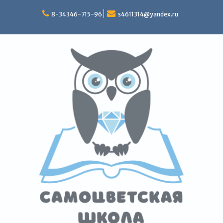
Перейти
к
8-34346-715-96
s4611314@yandex.ru
содержимому