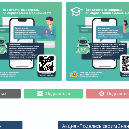
ться
Поделиться
Поделитьс
о
Акция «Поделись своим Зна