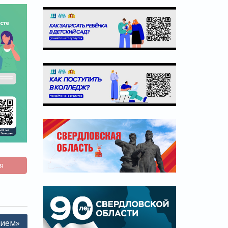
я
нием»