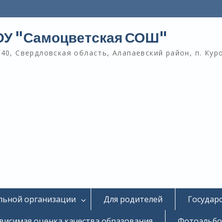
У "Самоцветская СОШ"
40, Свердловская область, Алапаевский район, п. Кур
льной организации
Для родителей
Государ
висимая оценка качества образования
Фотоальб