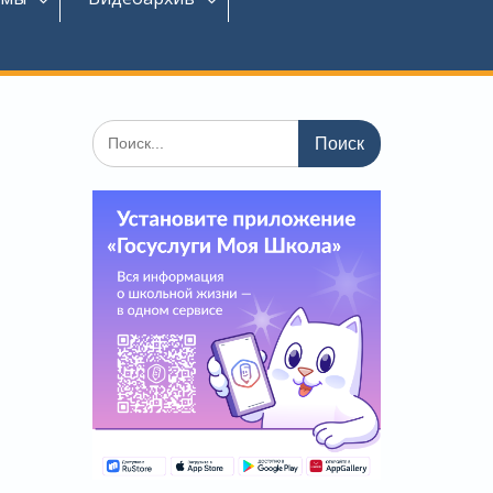
Поиск
по: