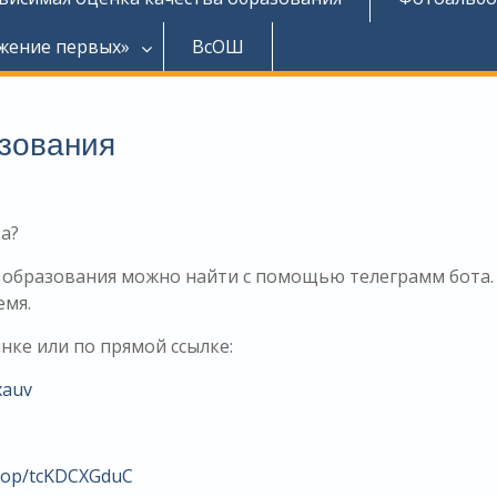
жение первых»
ВсОШ
зования
а?
 образования можно найти с помощью телеграмм бота.
емя.
нке или по прямой ссылке:
xauv
.top/tcKDCXGduC