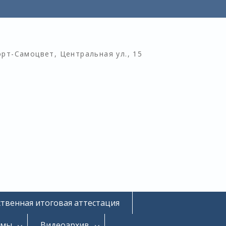
орт-Самоцвет, Центральная ул., 15
ственная итоговая аттестация
омы
Видеоархив