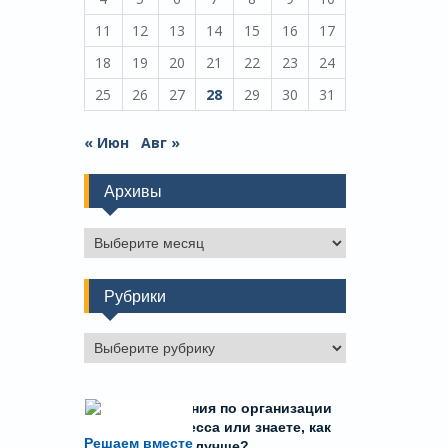
11
12
13
14
15
16
17
18
19
20
21
22
23
24
25
26
27
28
29
30
31
« Июн
Авг »
Архивы
Архивы
Рубрики
Рубрики
Есть предложения по организации
учебного процесса или знаете, как
Решаем вместе
сделать школу лучше?