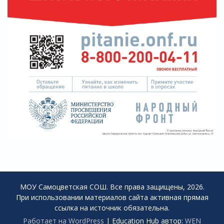
МОУ Самоцветская СОШ. Все права защищены, 2026.
При использовании материалов сайта активная прямая
ссылка на источник обязательна.
Работает на WordPress
|
Education Hub автор:
WEN