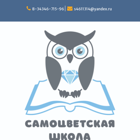
Перейти
к
8-34346-715-96
s4611314@yandex.ru
содержимому