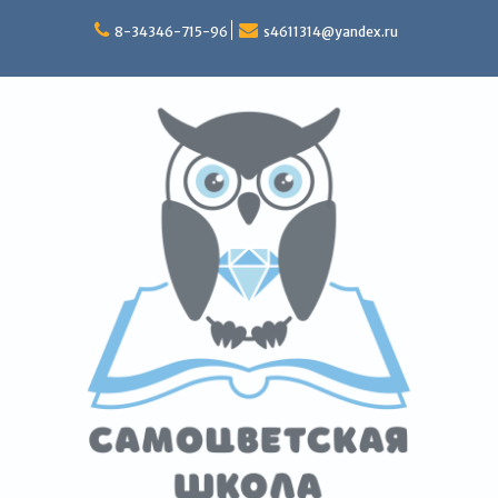
Перейти
к
8-34346-715-96
s4611314@yandex.ru
содержимому