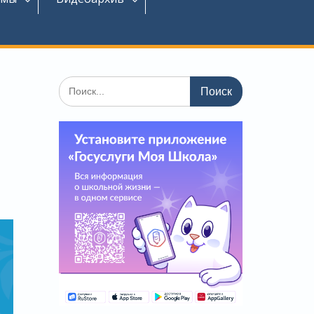
Поиск
по: