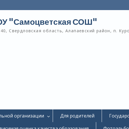
У "Самоцветская СОШ"
40, Свердловская область, Алапаевский район, п. Кур
льной организации
Для родителей
Государ
висимая оценка качества образования
Фотоальб