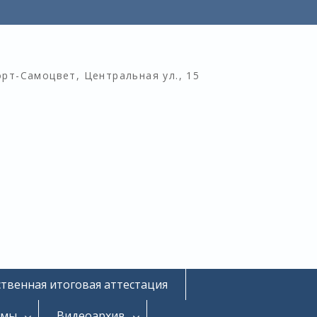
орт-Самоцвет, Центральная ул., 15
ственная итоговая аттестация
омы
Видеоархив