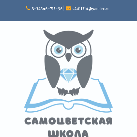
Перейти
к
8-34346-715-96
s4611314@yandex.ru
содержимому