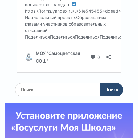
Поиск
по: