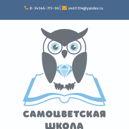
Перейти
к
8-34346-715-96
s4611314@yandex.ru
содержимому