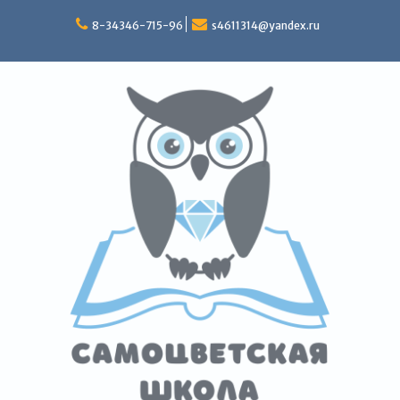
Перейти
к
8-34346-715-96
s4611314@yandex.ru
содержимому