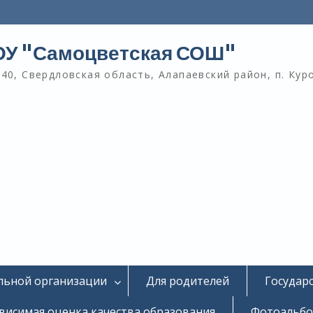
У "Самоцветская СОШ"
40, Свердловская область, Алапаевский район, п. Кур
льной организации
Для родителей
Государ
висимая оценка качества образования
Фотоальб