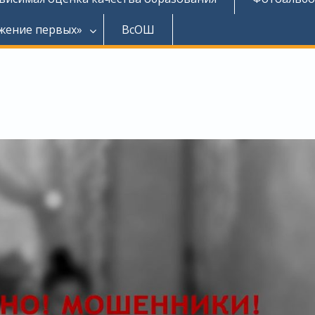
жение первых»
ВсОШ