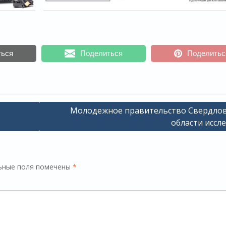
ться
Поделиться
Поделитьс
Молодежное правительство Свердло
области иссле
ьные поля помечены
*