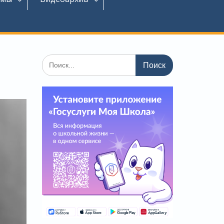
Поиск
по: