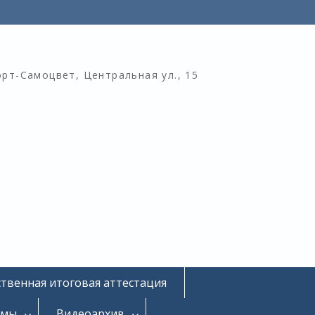
орт-Самоцвет, Центральная ул., 15
ственная итоговая аттестация
омы
Видеоархив