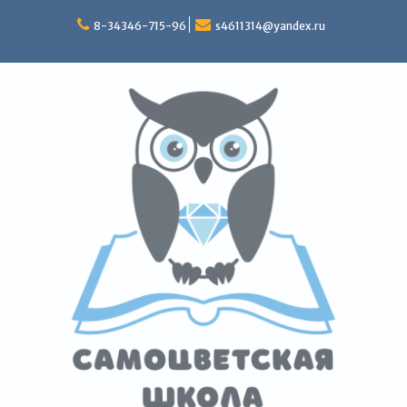
Перейти
к
8-34346-715-96
s4611314@yandex.ru
содержимому