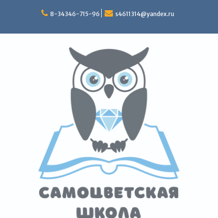
Перейти
к
8-34346-715-96
s4611314@yandex.ru
содержимому