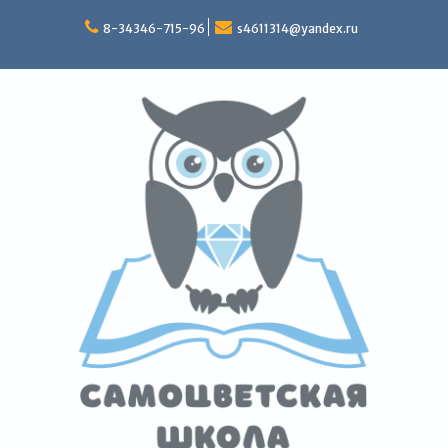
Перейти
к
8-34346-715-96
s4611314@yandex.ru
содержимому