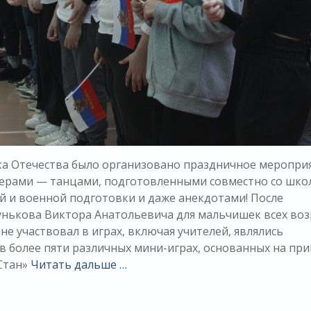
ика Отечества было организовано праздничное меропри
мерами — танцами, подготовленными совместно со шк
й и военной подготовки и даже анекдотами! После
унькова Виктора Анатольевича для мальчишек всех воз
не участвовал в играх, включая учителей, являлись
 более пяти различных мини-играх, основанных на пр
«Стан»
Читать дальше …