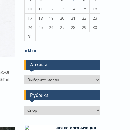
10
11
12
13
14
15
16
17
18
19
20
21
22
23
24
25
26
27
28
29
30
31
« Июл
Архивы
акже
Архивы
аты.
Рубрики
Рубрики
Есть предложения по организации