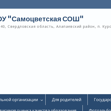
У "Самоцветская СОШ"
40, Свердловская область, Алапаевский район, п. Кур
льной организации
Для родителей
Государ
висимая оценка качества образования
Фотоальб