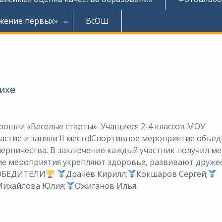
жение первых»
ВсОШ
ихе
прошли «Веселые старты». Учащиеся 2-4 классов МОУ
астие и заняли II место!Спортивное мероприятие объе
перничества. В заключение каждый участник получил ме
акие мероприятия укрепляют здоровье, развивают друже
ОБЕДИТЕЛИ
Драчёв Кирилл;
Кокшаров Сергей;
Михайлова Юлия;
Ожиганов Илья.