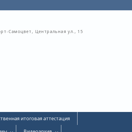
орт-Самоцвет, Центральная ул., 15
ственная итоговая аттестация
омы
Видеоархив