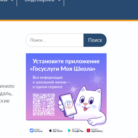
Поиск
по:
динило
даль,
ские