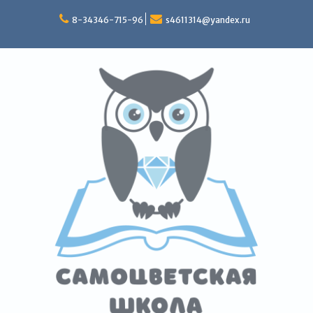
Перейти
к
8-34346-715-96
s4611314@yandex.ru
содержимому