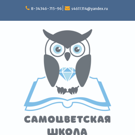
Перейти
к
8-34346-715-96
s4611314@yandex.ru
содержимому