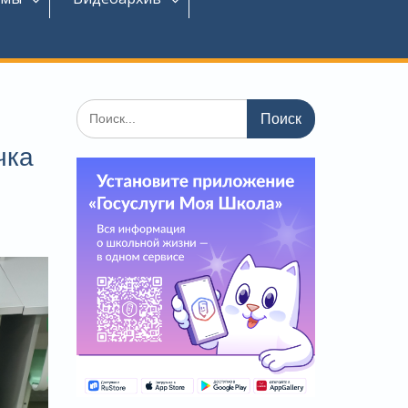
Поиск
по:
чка