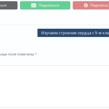
ться
Поделиться
Поделитьс
Изучаем строение сердца с 9-м кла
ьные поля помечены
*