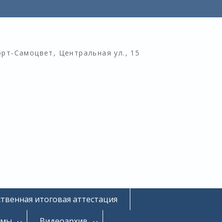
орт-Самоцвет, Центральная ул., 15
ственная итоговая аттестация
омы
Видеоархив