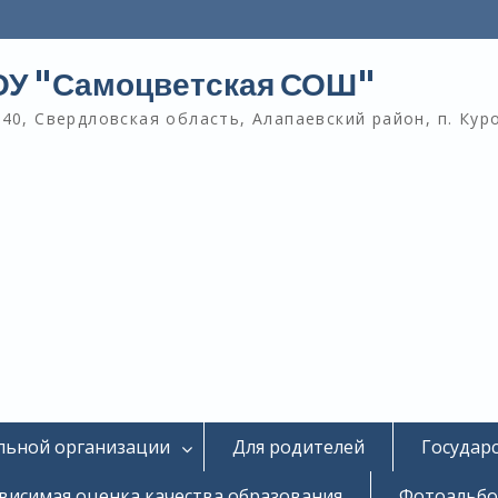
У "Самоцветская СОШ"
40, Свердловская область, Алапаевский район, п. Кур
льной организации
Для родителей
Государ
висимая оценка качества образования
Фотоальб