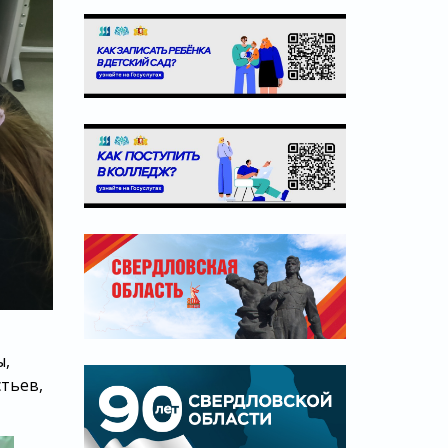
ы,
тьев,