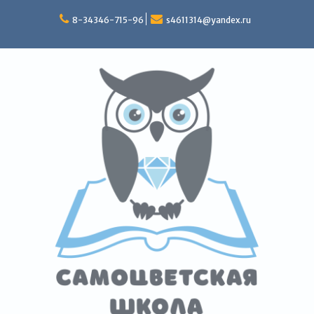
Перейти
к
8-34346-715-96
s4611314@yandex.ru
содержимому