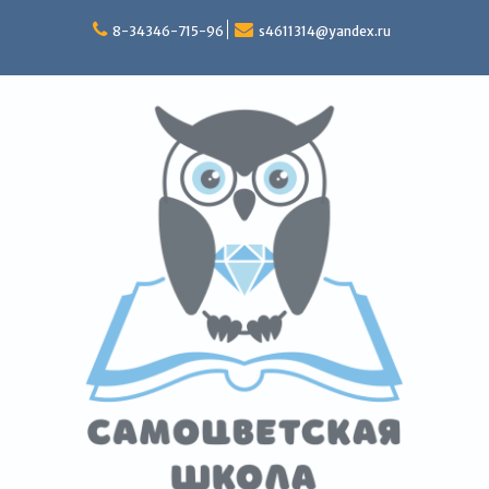
Перейти
к
8-34346-715-96
s4611314@yandex.ru
содержимому