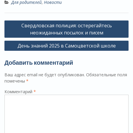
Для родителей
,
Новости
Навигация
Свердловская полиция: остерегайтесь
по
неожиданных посылок и писем
записям
День знаний 2025 в Самоцветской школе
Добавить комментарий
Ваш адрес email не будет опубликован.
Обязательные поля
помечены
*
Комментарий
*