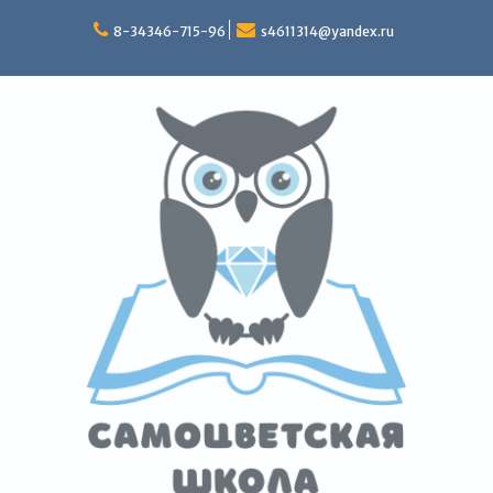
Перейти
к
8-34346-715-96
s4611314@yandex.ru
содержимому