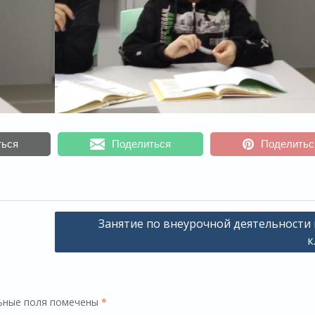
ться
Поделиться
Поделитьс
Занятие по внеурочной деятельности 
к
ьные поля помечены
*