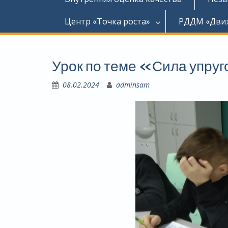
Центр «Точка роста»
РДДМ «Дви
Урок по теме «Сила упру
08.02.2024
adminsam