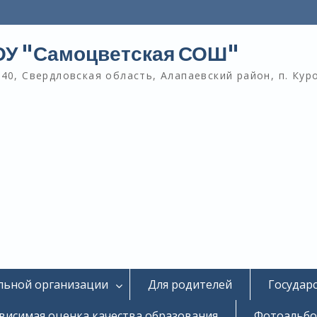
У "Самоцветская СОШ"
40, Свердловская область, Алапаевский район, п. Кур
льной организации
Для родителей
Государ
висимая оценка качества образования
Фотоальб