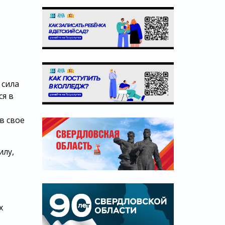
 сила
ся в
в свое
илу,
х