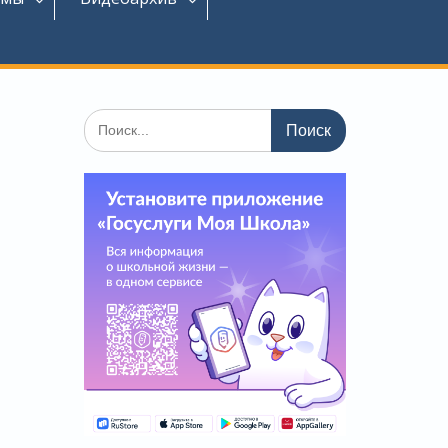
Поиск
по: