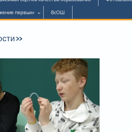
жение первых»
ВсОШ
гости»