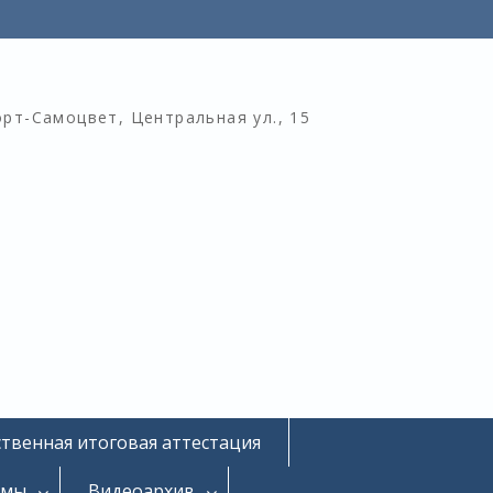
орт-Самоцвет, Центральная ул., 15
ственная итоговая аттестация
омы
Видеоархив