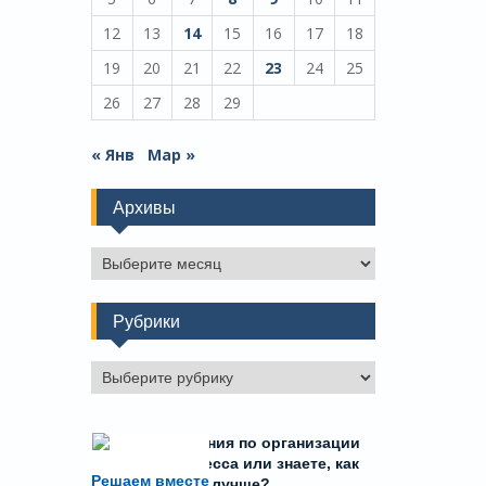
12
13
14
15
16
17
18
19
20
21
22
23
24
25
26
27
28
29
« Янв
Мар »
Архивы
Архивы
Рубрики
Рубрики
Есть предложения по организации
учебного процесса или знаете, как
Решаем вместе
сделать школу лучше?