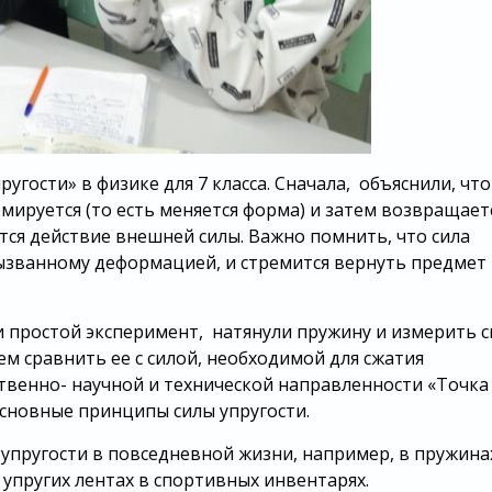
пругости» в физике для 7 класса. Сначала, объяснили, что
мируется (то есть меняется форма) и затем возвращает
тся действие внешней силы. Важно помнить, что сила
званному деформацией, и стремится вернуть предмет 
и простой эксперимент, натянули пружину и измерить с
тем сравнить ее с силой, необходимой для сжатия
твенно- научной и технической направленности «Точка
сновные принципы силы упругости.
упругости в повседневной жизни, например, в пружина
упругих лентах в спортивных инвентарях.