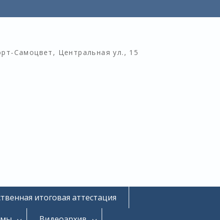
орт-Самоцвет, Центральная ул., 15
ственная итоговая аттестация
омы
Видеоархив