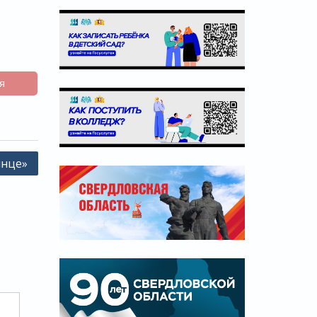
я
лнце»