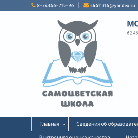
Перейти
8-34346-715-96
s4611314@yandex.ru
к
содержимому
МО
6246
Главная
Сведения об образовате
Внутренняя оценка качества
Неза