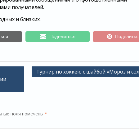
ами получателей.
одных и близких.
ться
Поделиться
Поделитьс
Турнир по хоккею с шайбой «Мороз и со
ции
ьные поля помечены
*