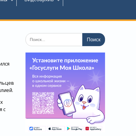
Поиск
по:
ился
ельцев
лией.
х
я с