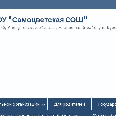
У "Самоцветская СОШ"
40, Свердловская область, Алапаевский район, п. Кур
льной организации
Для родителей
Государ
висимая оценка качества образования
Фотоальб