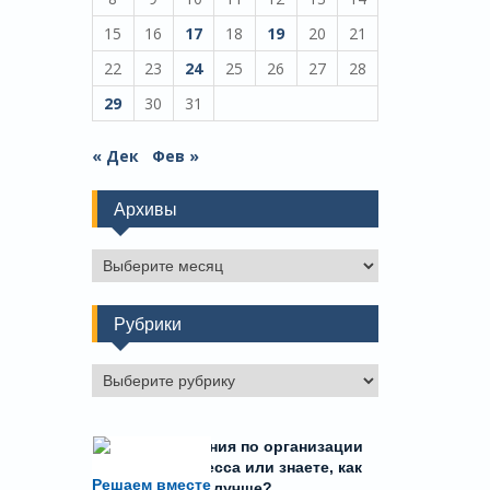
15
16
17
18
19
20
21
22
23
24
25
26
27
28
29
30
31
« Дек
Фев »
Архивы
Архивы
Рубрики
Рубрики
Есть предложения по организации
учебного процесса или знаете, как
Решаем вместе
сделать школу лучше?