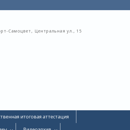
орт-Самоцвет, Центральная ул., 15
ственная итоговая аттестация
омы
Видеоархив