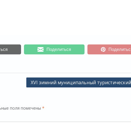
ться
Поделиться
Поделитьс
XVI зимний муниципальный туристический
ьные поля помечены
*