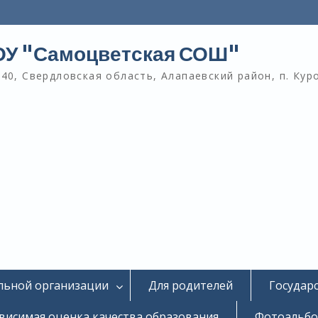
У "Самоцветская СОШ"
40, Свердловская область, Алапаевский район, п. Кур
льной организации
Для родителей
Государ
висимая оценка качества образования
Фотоальб