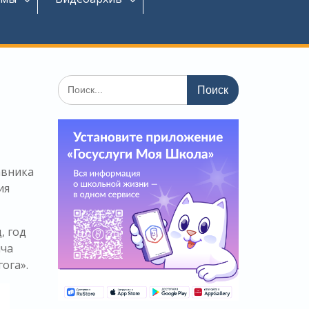
Поиск
по:
авника
ия
, год
ича
ога».