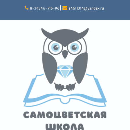
Перейти
к
8-34346-715-96
s4611314@yandex.ru
содержимому