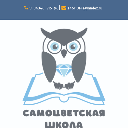
Перейти
к
8-34346-715-96
s4611314@yandex.ru
содержимому