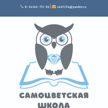
Перейти
к
8-34346-715-96
s4611314@yandex.ru
содержимому