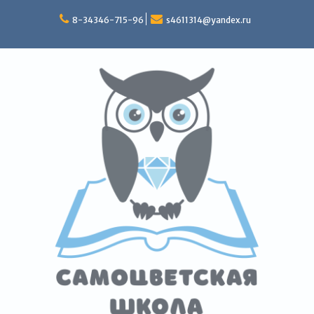
Перейти
к
8-34346-715-96
s4611314@yandex.ru
содержимому