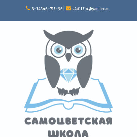
Перейти
к
8-34346-715-96
s4611314@yandex.ru
содержимому