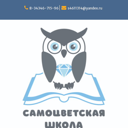
Перейти
к
8-34346-715-96
s4611314@yandex.ru
содержимому