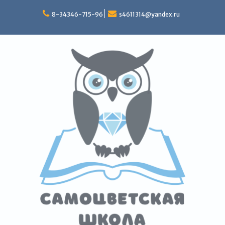
Перейти
к
8-34346-715-96
s4611314@yandex.ru
содержимому