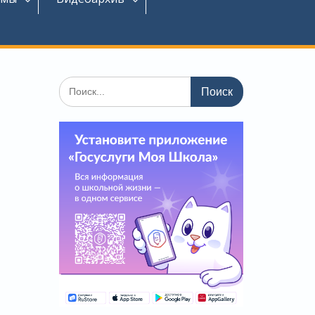
Поиск
по: