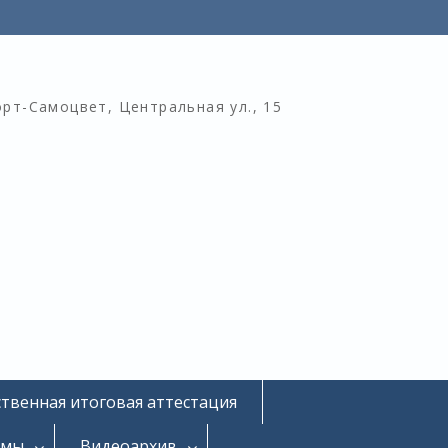
орт-Самоцвет, Центральная ул., 15
ственная итоговая аттестация
омы
Видеоархив