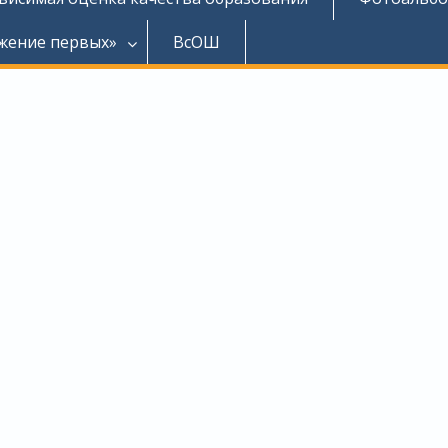
жение первых»
ВсОШ