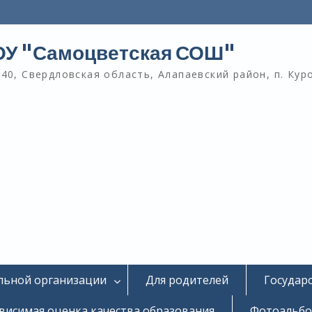
У "Самоцветская СОШ"
40, Свердловская область, Алапаевский район, п. Кур
льной организации
Для родителей
Государ
висимая оценка качества образования
Фотоальб