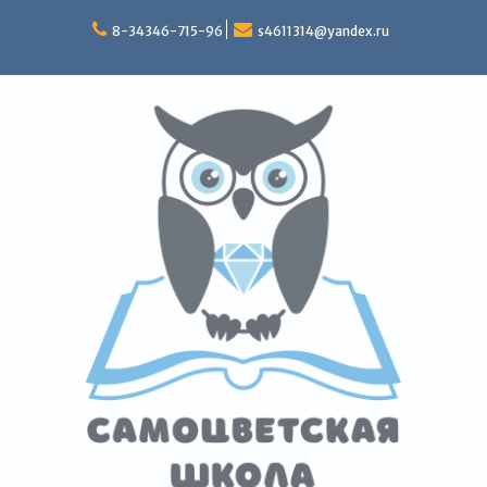
Перейти
к
8-34346-715-96
s4611314@yandex.ru
содержимому