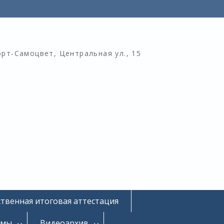
орт-Самоцвет, Центральная ул., 15
ственная итоговая аттестация
омы
Видеоархив