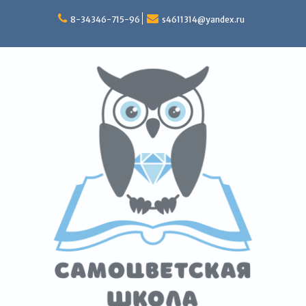
Перейти
к
8-34346-715-96
s4611314@yandex.ru
содержимому