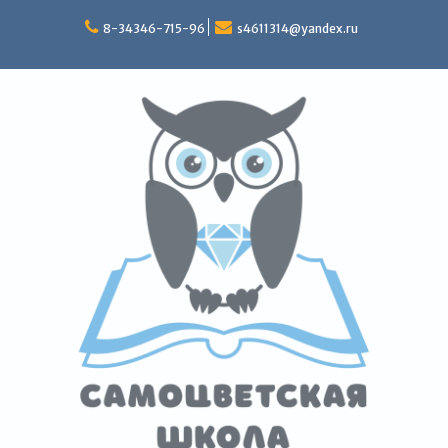
Перейти
к
8-34346-715-96
s4611314@yandex.ru
содержимому