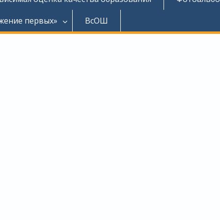
жение первых»
ВсОШ