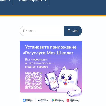
Поиск
по: