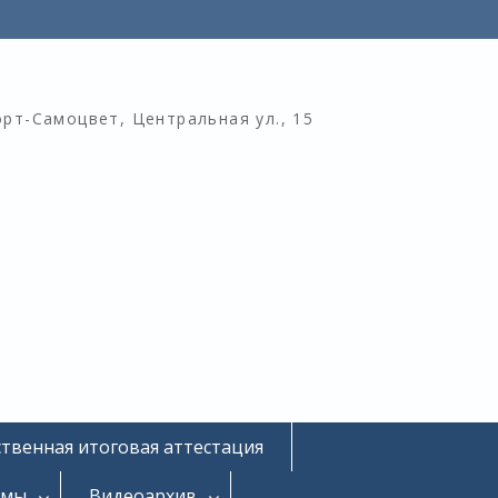
орт-Самоцвет, Центральная ул., 15
ственная итоговая аттестация
омы
Видеоархив