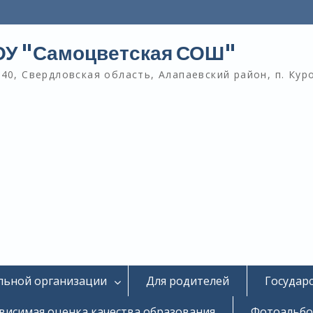
У "Самоцветская СОШ"
40, Свердловская область, Алапаевский район, п. Кур
льной организации
Для родителей
Государ
висимая оценка качества образования
Фотоальб